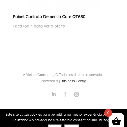
Painel Controlo Dementia Care QT630
Faça login para ver o preço
V.Meline Consulting © Todos os direitos reservados.
Powered by
Business Config
Loja Online
Sobre
Produtos
FAQ's
0
Este site utiliza cookies para permitir uma melhor experiência por parte do
Termos e Condições
Política de Privacidade
utilizador. Ao navegar no site estará a consentir a sua utilização.
Livro Reclamações Eletrónico
Contactos