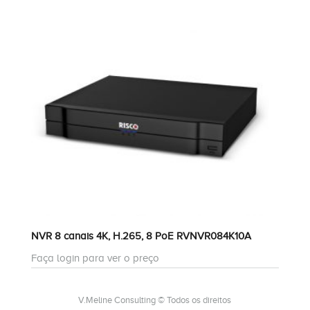
NVR 8 canais 4K, H.265, 8 PoE RVNVR084K10A
Faça login para ver o preço
V.Meline Consulting © Todos os direitos