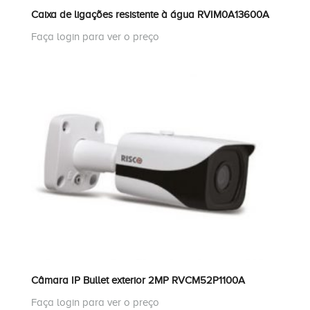
Caixa de ligações resistente à água RVIM0A13600A
Faça login para ver o preço
Câmara IP Bullet exterior 2MP RVCM52P1100A
Faça login para ver o preço